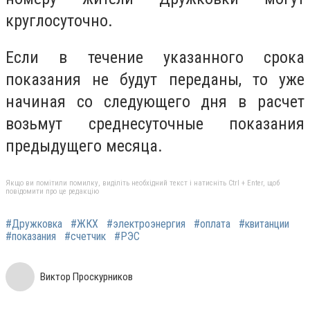
круглосуточно.
Если в течение указанного срока
показания не будут переданы, то уже
начиная со следующего дня в расчет
возьмут среднесуточные показания
предыдущего месяца.
Якщо ви помітили помилку, виділіть необхідний текст і натисніть Ctrl + Enter, щоб
повідомити про це редакцію
#Дружковка
#ЖКХ
#электроэнергия
#оплата
#квитанции
#показания
#счетчик
#РЭС
Виктор Проскурников