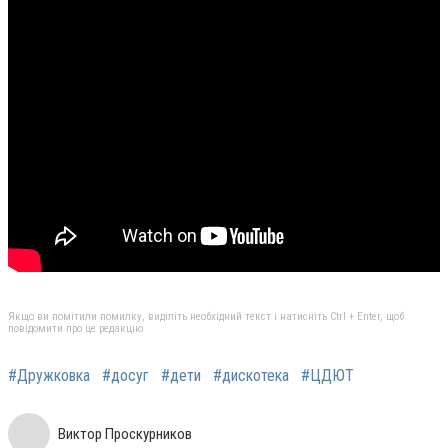
Якщо ви помітили помилку, виділіть необхідний текст і натисніть Ctrl + Enter, щоб
повідомити про це редакцію
#Дружковка
#досуг
#дети
#дискотека
#ЦДЮТ
Виктор Проскурников