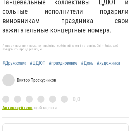
Танцевальные коллективы ЦДЮТ и
сольные исполнители подарили
виновникам праздника свои
зажигательные концертные номера.
Якщо ви помітили помилку, виділіть необхідний текст і натисніть Ctrl + Enter, щоб
повідомити про це редакцію
#Дружковка
#ЦДЮТ
#празднование
#День
#художники
Виктор Проскурников
0,0
Авторизуйтесь
, щоб оцінити