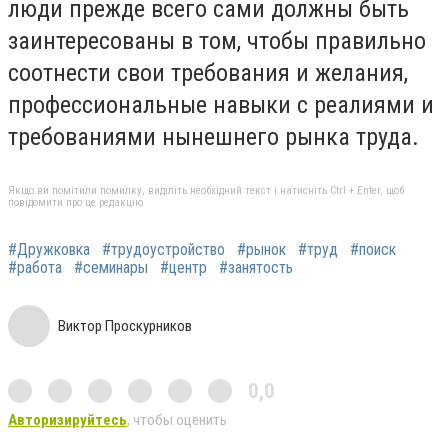
люди прежде всего сами должны быть
заинтересованы в том, чтобы правильно
соотнести свои требования и желания,
профессиональные навыки с реалиями и
требованиями нынешнего рынка труда.
Якщо ви помітили помилку, виділіть необхідний текст і натисніть Ctrl + Enter, щоб
повідомити про це редакцію
#Дружковка
#трудоустройство
#рынок
#труд
#поиск
#работа
#семинары
#центр
#занятость
Виктор Проскурников
0,0
Авторизируйтесь
, чтобы оценить