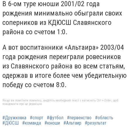
В 6-ом туре юноши 2001/02 года
рождения минимально обыграли своих
соперников из КДЮСШ Славянского
района со счетом 1:0.
А вот воспитанники «Альтаира» 2003/04
года рождения переиграли ровесников
из Славянского района во всем статьям,
одержав в итоге более чем убедительную
победу со счетом 8:0.
Якщо ви помітили помилку, виділіть необхідний текст і натисніть Ctrl + Enter, щоб
повідомити про це редакцію
#Дружковка
#спорт
#футбол
#первенство
#область
#ДЮСШ
#команда
#юноши
#Альтаир
#результат