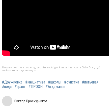
Якщо ви помітили помилку, виділіть необхідний текст і натисніть Ctrl + Enter, щоб
повідомити про це редакцію
#Дружковка
#инициатива
#школы
#очистка
#питьевая
#вода
#грант
#ПРООН
#Агаджанян
Виктор Проскурников