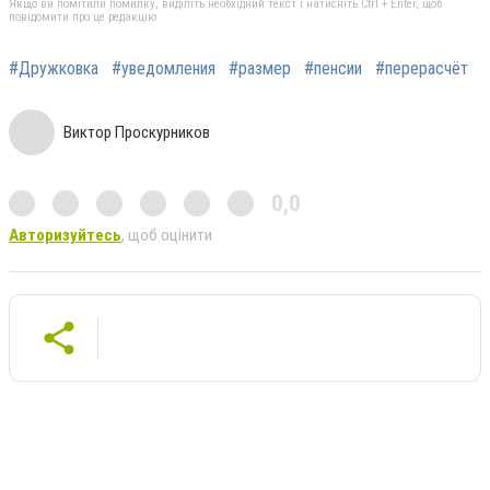
Якщо ви помітили помилку, виділіть необхідний текст і натисніть Ctrl + Enter, щоб
повідомити про це редакцію
#Дружковка
#уведомления
#размер
#пенсии
#перерасчёт
Виктор Проскурников
0,0
Авторизуйтесь
, щоб оцінити