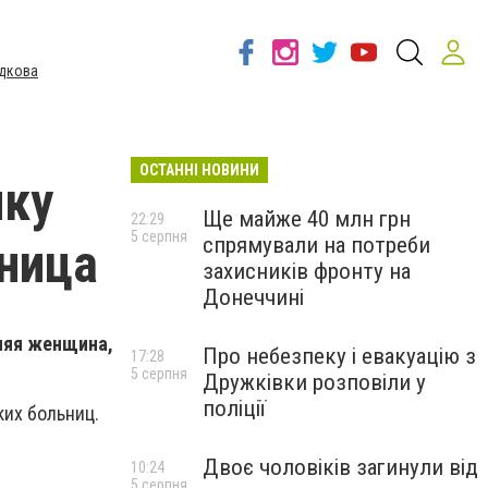
дкова
ОСТАННІ НОВИНИ
чку
Ще майже 40 млн грн
22:29
5 серпня
спрямували на потреби
ница
захисників фронту на
Донеччині
тняя женщина,
Про небезпеку і евакуацію з
17:28
5 серпня
Дружківки розповіли у
поліції
ких больниц.
Двоє чоловіків загинули від
10:24
5 серпня