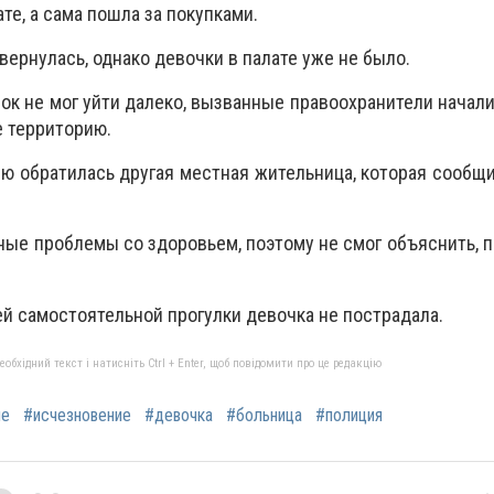
те, а сама пошла за покупками.
ернулась, однако девочки в палате уже не было.
нок не мог уйти далеко, вызванные правоохранители начал
 территорию.
ию обратилась другая местная жительница, которая сообщи
ые проблемы со здоровьем, поэтому не смог объяснить, 
ей самостоятельной прогулки девочка не пострадала.
бхідний текст і натисніть Ctrl + Enter, щоб повідомити про це редакцію
ие
#исчезновение
#девочка
#больница
#полиция