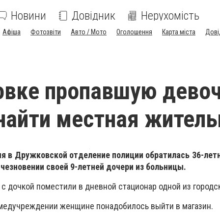
Новини
Довідник
Нерухомість
Афіша
Фотозвіти
Авто / Мото
Оголошення
Карта міста
Дові
овке пропавшую дево
найти местная житель
дня в Дружковской отделение полиции обратилась 36-ле
чезновении своей 9-летней дочери из больницы.
 с дочкой поместили в дневной стационар одной из городс
медучреждении женщине понадобилось выйти в магазин.