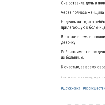
Она оставила дочь в пала
Через полчаса женщина в
Надеясь на то, что ребё
прилегающую к больнице
В это же время в полиц
девочку.
Ребенок имеет врожденн
из больницы.
К счастью, за время сво
Якщо ви помітили помилку, виділіть нео
#Дружковка
#происшеств