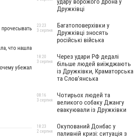
удару ворожого дрона у
Дружківці
Багатоповерхівки у
23:23
и прочесывать
3 серпня
Дружківці зносять
російські війська
ла, что нашла
Через удари РФ дедалі
18:20
3 серпня
більше людей виїжджають
почему убежал
із Дружківки, Краматорська
та Слов’янська
Чотирьох людей та
08:16
3 серпня
великого собаку Джангу
евакуювали із Дружківки
Окупований Донбас у
18:23
2 серпня
паливній кризі: ситуація з