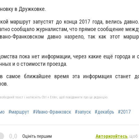
ановку в Дружковке.
акой маршрут запустят до конца 2017 года, велись давно
ратно сообщало журналистам, что прямое сообщение меж
вано-Франковском давно назрело, так как этот маршр
омства пока нет информации, через какие ещё города и 
нных и о стоимости проезда.
 в самое ближайшее время эта информация станет д
ров.
бхідний текст і натисніть Ctrl + Enter, щоб повідомити про це редакцію
мо
#маршрут
#Ивано-Франковск
#запуск
#декабрь
#2017
0,0
Оцініть першим
Авторизуйтесь
, щоб