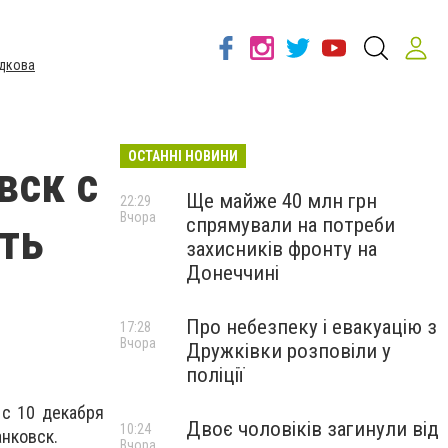
дкова
ОСТАННІ НОВИНИ
вск с
Ще майже 40 млн грн
22:29
Вчора
спрямували на потреби
ть
захисників фронту на
Донеччині
Про небезпеку і евакуацію з
17:28
Вчора
Дружківки розповіли у
поліції
 с 10 декабря
Двоє чоловіків загинули від
10:24
нковск.
Вчора