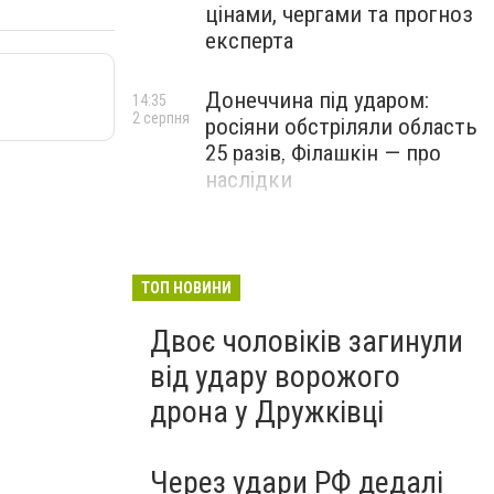
цінами, чергами та прогноз
експерта
Донеччина під ударом:
14:35
2 серпня
росіяни обстріляли область
25 разів, Філашкін — про
наслідки
ТОП НОВИНИ
Двоє чоловіків загинули
від удару ворожого
дрона у Дружківці
Через удари РФ дедалі