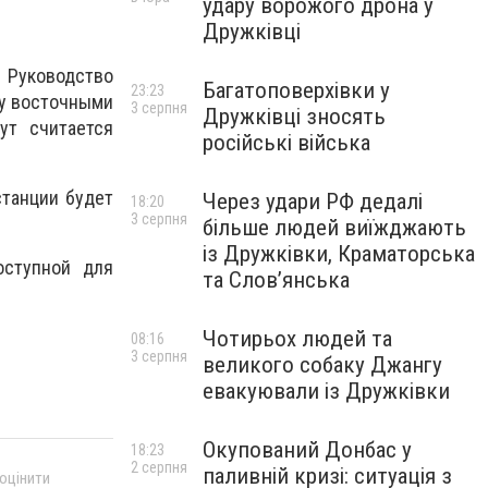
удару ворожого дрона у
Дружківці
. Руководство
Багатоповерхівки у
23:23
ду восточными
3 серпня
Дружківці зносять
ут считается
російські війська
станции будет
Через удари РФ дедалі
18:20
3 серпня
більше людей виїжджають
із Дружківки, Краматорська
оступной для
та Слов’янська
Чотирьох людей та
08:16
3 серпня
великого собаку Джангу
евакуювали із Дружківки
Окупований Донбас у
18:23
2 серпня
паливній кризі: ситуація з
 оцінити