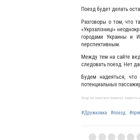
Поезд будет делать ост
Разговоры о том, что т
«Укрзалiзницi» неоднок
городами Украины и И
перспективным.
Между тем на сайте вед
следовать поезд. Нет да
Будем надеяться, что
потенциальных пассажи
Якщо ви помітили помилку, виділіть нео
#Дружковка
#поезд
#пря