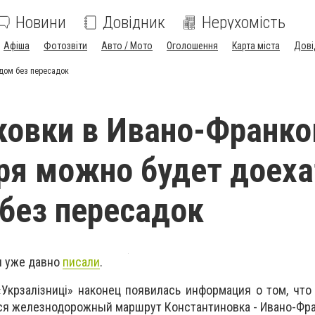
Новини
Довідник
Нерухомість
Афіша
Фотозвіти
Авто / Мото
Оголошення
Карта міста
Дові
здом без пересадок
овки в Ивано-Франко
ря можно будет доеха
без пересадок
ы уже давно
писали
.
Укрзалiзницi» наконец появилась информация о том, что
тся железнодорожный маршрут Константиновка - Ивано-Фра