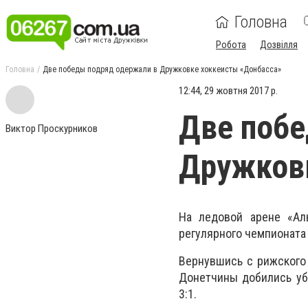
Головна
Робота
Дозвілля
Головна
Две победы подряд одержали в Дружковке хоккеисты «Донбасса»
12:44, 29 жовтня 2017 р.
Две побе
Виктор Проскурников
Дружков
На ледовой арене «Ал
регулярного чемпионата 
Вернувшись с рижского 
Донетчины добились уб
3:1.