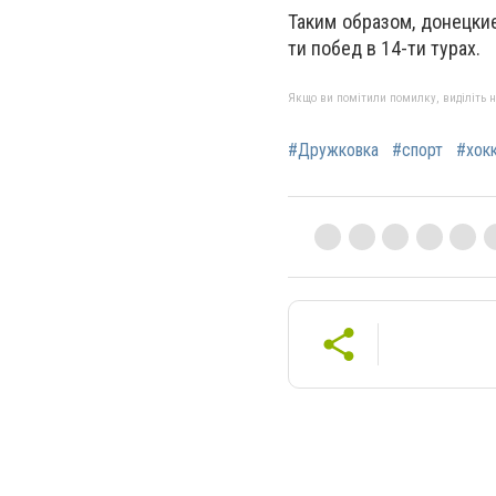
Таким образом, донецки
ти побед в 14-ти турах.
Якщо ви помітили помилку, виділіть нео
#Дружковка
#спорт
#хок