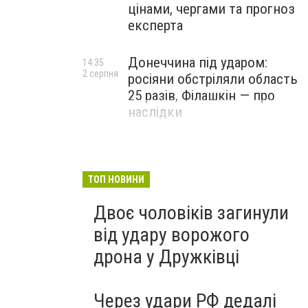
цінами, чергами та прогноз
експерта
Донеччина під ударом:
14:35
2 серпня
росіяни обстріляли область
25 разів, Філашкін — про
наслідки
ТОП НОВИНИ
Двоє чоловіків загинули
від удару ворожого
дрона у Дружківці
Через удари РФ дедалі