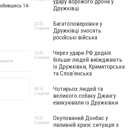
удару ворожого дрона у
добившись 14-
Дружківці
Багатоповерхівки у
23:23
3 серпня
Дружківці зносять
російські війська
Через удари РФ дедалі
18:20
3 серпня
більше людей виїжджають
 оцінити
із Дружківки, Краматорська
та Слов’янська
Чотирьох людей та
08:16
3 серпня
великого собаку Джангу
евакуювали із Дружківки
Окупований Донбас у
18:23
2 серпня
паливній кризі: ситуація з