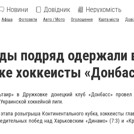
Новини
Довідник
Нерухомість
Афіша
Фотозвіти
Авто / Мото
Оголошення
Карта міста
Дові
ды подряд одержали 
ке хоккеисты «Донба
ьтаир» в Дружковке донецкий клуб «Донбасс» провел
Украинской хоккейной лиги.
этапа розыгрыша Континентального кубка, хоккеисты гл
едительных побед над Харьковским «Динамо» (7:3) и «К