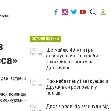
дкова
ОСТАННІ НОВИНИ
в
Ще майже 40 млн грн
22:29
5 серпня
спрямували на потреби
сса»
захисників фронту на
Донеччині
 две встречи
Про небезпеку і евакуацію з
17:28
5 серпня
Дружківки розповіли у
поліції
авной команды
ременчуком» -
Двоє чоловіків загинули від
10:24
5 серпня