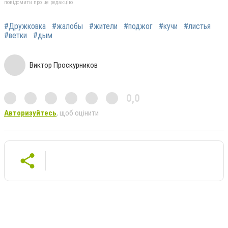
повідомити про це редакцію
#Дружковка
#жалобы
#жители
#поджог
#кучи
#листья
#ветки
#дым
Виктор Проскурников
0,0
Авторизуйтесь
, щоб оцінити