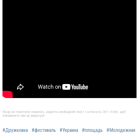
Якщо ви помітили помилку, виділіть необхідний текст і натисніть Ctrl + Enter, щоб
повідомити про це редакцію
#Дружковка
#фестиваль
#Украина
#площадь
#Молодежная