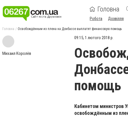
Головна
Робота
Дозвілля
Головна
Освобождённым из плена на Донбассе выплатят финансовую помощь
09:15, 1 лютого 2018 р.
Освобожд
Михаил Королёв
Донбасс
помощь
Кабинетом министров 
освобождённым из плен