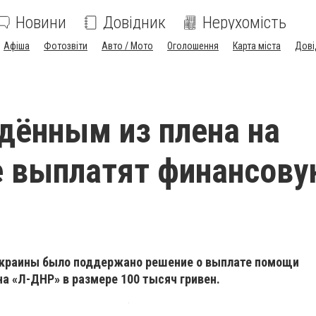
Новини
Довідник
Нерухомість
Афіша
Фотозвіти
Авто / Мото
Оголошення
Карта міста
Дові
ённым из плена на
е выплатят финансову
Украины было поддержано решение о выплате помощи
а «Л-ДНР» в размере 100 тысяч гривен.