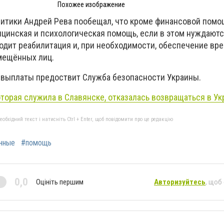
Похожее изображение
итики Андрей Рева пообещал, что кроме финансовой пом
ицинская и психологическая помощь, если в этом нуждают
ходит реабилитация и, при необходимости, обеспечение в
мещённых лиц.
 выплаты предоствит Служба безопасности Украины.
торая служила в Славянске, отказалась возвращаться в Ук
бхідний текст і натисніть Ctrl + Enter, щоб повідомити про це редакцію
нные
#помощь
0,0
Оцініть першим
Авторизуйтесь
, щоб