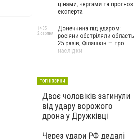
цінами, чергами та прогноз
експерта
Донеччина під ударом:
14:35
2 серпня
росіяни обстріляли область
25 разів, Філашкін — про
наслідки
ТОП НОВИНИ
Двоє чоловіків загинули
від удару ворожого
дрона у Дружківці
Через удари РФ дедалі