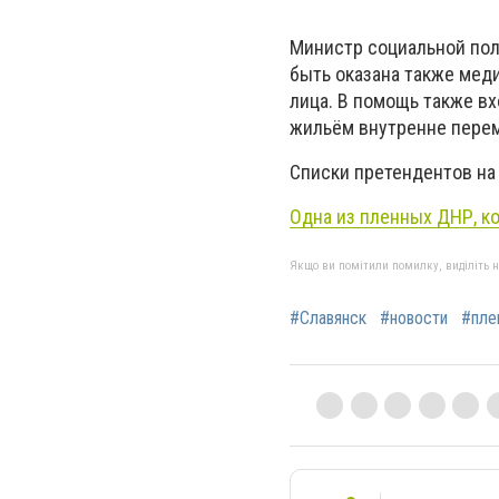
Министр социальной пол
быть оказана также мед
лица. В помощь также в
жильём внутренне пере
Списки претендентов на
Одна из пленных ДНР, ко
Якщо ви помітили помилку, виділіть нео
#Славянск
#новости
#пле