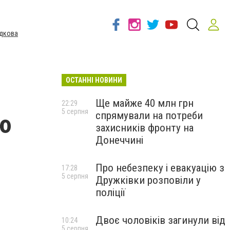
дкова
ОСТАННІ НОВИНИ
Ще майже 40 млн грн
22:29
5 серпня
спрямували на потреби
ю
захисників фронту на
Донеччині
Про небезпеку і евакуацію з
17:28
5 серпня
Дружківки розповіли у
поліції
Двоє чоловіків загинули від
10:24
5 серпня