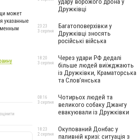
удару ворожого дрона у
Дружківці
ощи может
ся указанные
Багатоповерхівки у
23:23
ременным
3 серпня
Дружківці зносять
російські війська
Через удари РФ дедалі
18:20
раину
3 серпня
більше людей виїжджають
із Дружківки, Краматорська
та Слов’янська
Чотирьох людей та
08:16
3 серпня
великого собаку Джангу
евакуювали із Дружківки
 оцінити
Окупований Донбас у
18:23
2 серпня
паливній кризі: ситуація з