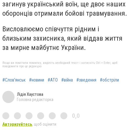
загинув український воїн, ще двоє наших
оборонців отримали бойові травмування.
Висловлюємо співчуття рідним і
близьким захисника, який віддав життя
за мирне майбутнє України.
Якщо ви помітили помилку, виділіть необхідний текст і натисніть Ctrl + Enter, щоб
повідомити про це редакцію
#Слов'янськ
#новини
#АТО
#війна
#зведення
#обстріли
Лідія Хаустова
Головна редакторка
0,0
Авторизуйтесь
, щоб оцінити