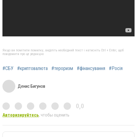
Якщо ви помітили помилку, виділіть необхідний текст і натисніть Ctrl + Enter, щоб
повідомити про це редакцію
#СБУ
#криптовалюта
#тероризм
#фінансування
#Росія
Денис Бигунов
0,0
Авторизируйтесь
, чтобы оценить