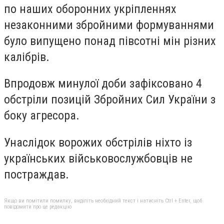
по наших оборонних укріпленнях
незаконними збройними формуваннями
було випущено понад півсотні мін різних
калібрів.
Впродовж минулої доби зафіксовано 4
обстріли позицій Збройних Сил України з
боку агресора.
Унаслідок ворожих обстрілів ніхто із
українських військовослужбовців не
постраждав.
Якщо ви помітили помилку, виділіть необхідний текст і натисніть Ctrl + Enter, щоб
повідомити про це редакцію