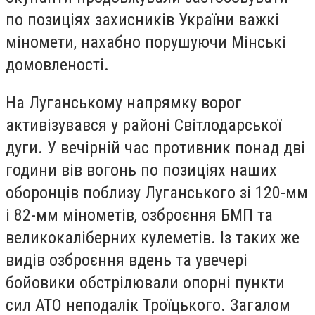
по позиціях захисників України важкі
міномети, нахабно порушуючи Мінські
домовленості.
На Луганському напрямку ворог
активізувався у районі Світлодарської
дуги. У вечірній час противник понад дві
години вів вогонь по позиціях наших
оборонців поблизу Луганського зі 120-мм
і 82-мм мінометів, озброєння БМП та
великокаліберних кулеметів. Із таких же
видів озброєння вдень та увечері
бойовики обстрілювали опорні пункти
сил АТО неподалік Троїцького. Загалом