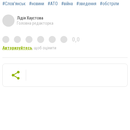
#Слов'янськ
#новини
#АТО
#війна
#зведення
#обстріли
Лідія Хаустова
Головна редакторка
0,0
Авторизуйтесь
, щоб оцінити