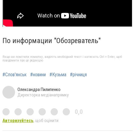
По информации "Обозреватель"
Якщо ви помітили помилку, виділіть необхідний текст і натисніть Ctrl + Enter, щоб
повідомити про це редакцію
#Слов'янськ
#новини
#Кузьма
#річниця
Олександра Пилипенко
Директорка медіанапрямку
0,0
Авторизуйтесь
, щоб оцінити