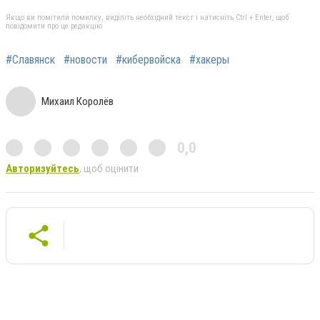
Якщо ви помітили помилку, виділіть необхідний текст і натисніть Ctrl + Enter, щоб
повідомити про це редакцію
#Славянск
#новости
#кибервойска
#хакеры
Михаил Королёв
0,0
Авторизуйтесь
, щоб оцінити