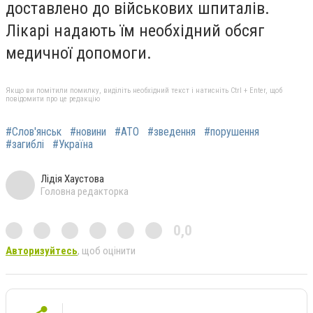
доставлено до військових шпиталів.
Лікарі надають їм необхідний обсяг
медичної допомоги.
Якщо ви помітили помилку, виділіть необхідний текст і натисніть Ctrl + Enter, щоб
повідомити про це редакцію
#Слов'янськ
#новини
#АТО
#зведення
#порушення
#загиблі
#Україна
Лідія Хаустова
Головна редакторка
0,0
Авторизуйтесь
, щоб оцінити