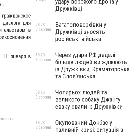
удару ворожого дрона у
г.
Дружківці
 гражданское
 диалога для
Багатоповерхівки у
23:23
ительством в
3 серпня
Дружківці зносять
прикосновения
російські війська
Через удари РФ дедалі
18:20
 11 января в
3 серпня
більше людей виїжджають
із Дружківки, Краматорська
та Слов’янська
Чотирьох людей та
08:16
3 серпня
великого собаку Джангу
евакуювали із Дружківки
 оцінити
Окупований Донбас у
18:23
2 серпня
паливній кризі: ситуація з