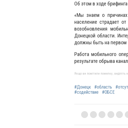
Об этом в ходе брифинг
«Мы знаем о причинах 
население страдает от
возобновления мобильн
Донецкой области. Инт
должны быть на первом 
Работа мобильного опе
результате обрыва канал
Якщо ви помітили помилку, виділіть нео
#Донецк
#область
#отсу
#содействие
#ОБСЕ