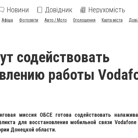
Новини
Довідник
Нерухомість
Афіша
Фотозвіти
Авто / Мото
Оголошення
Карта міста
Дові
ут содействовать
влению работы Vodafo
нговая миссия ОБСЕ готова содействовать налажив
ликта для восстановления мобильной связи Vodafone
ории Донецкой области.