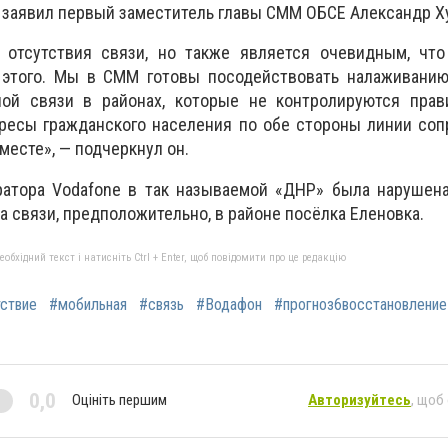
а заявил первый заместитель главы СММ ОБСЕ Александр Ху
отсутствия связи, но также является очевидным, что
 этого. Мы в СММ готовы посодействовать налаживанию
ой связи в районах, которые не контролируются прав
ересы гражданского населения по обе стороны линии со
месте», — подчеркнул он.
ратора Vodafone в так называемой «ДНР» была нарушена
а связи, предположительно, в районе посёлка Еленовка.
бхідний текст і натисніть Ctrl + Enter, щоб повідомити про це редакцію
тствие
#мобильная
#связь
#Водафон
#прогноз6восстановление
0,0
Оцініть першим
Авторизуйтесь
, щоб