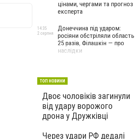
цінами, чергами та прогноз
експерта
Донеччина під ударом:
14:35
2 серпня
росіяни обстріляли область
25 разів, Філашкін — про
наслідки
ТОП НОВИНИ
Двоє чоловіків загинули
від удару ворожого
дрона у Дружківці
Через удари РФ дедалі