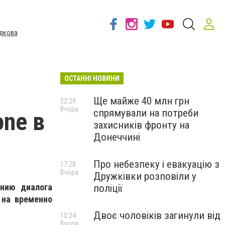
дкова
ОСТАННІ НОВИНИ
Ще майже 40 млн грн
22:29
Вчора
спрямували на потреби
ne в
захисників фронту на
Донеччині
Про небезпеку і евакуацію з
17:28
Вчора
Дружківки розповіли у
анию диалога
поліції
 на временно
Двоє чоловіків загинули від
10:24
Вчора