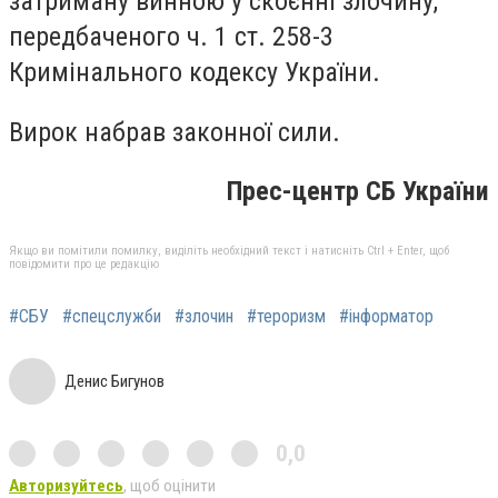
затриману винною у скоєнні злочину,
передбаченого ч. 1 ст. 258-3
Кримінального кодексу України.
Вирок набрав законної сили.
Прес-центр СБ України
Якщо ви помітили помилку, виділіть необхідний текст і натисніть Ctrl + Enter, щоб
повідомити про це редакцію
#СБУ
#спецслужби
#злочин
#тероризм
#інформатор
Денис Бигунов
0,0
Авторизуйтесь
, щоб оцінити