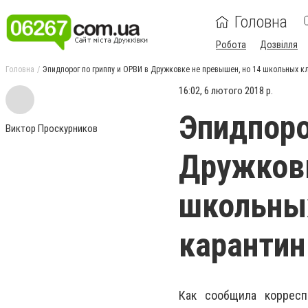
Головна
Робота
Дозвілля
Головна
Эпидпорог по гриппу и ОРВИ в Дружковке не превышен, но 14 школьных к
16:02, 6 лютого 2018 р.
Эпидпоро
Виктор Проскурников
Дружковк
школьных
карантин
Как сообщила корресп