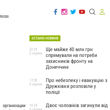
дкова
ОСТАННІ НОВИНИ
Ще майже 40 млн грн
22:29
5 серпня
спрямували на потреби
захисників фронту на
Донеччині
Про небезпеку і евакуацію з
17:28
5 серпня
Дружківки розповіли у
поліції
Двоє чоловіків загинули від
 организации
10:24
5 серпня