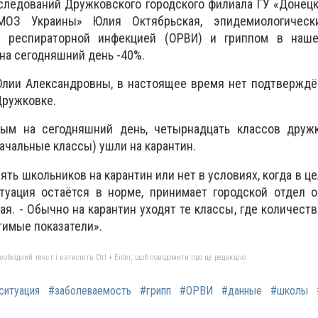
следований Дружковского городского филиала ГУ «Донец
МОЗ Украины» Юлия Октябрьская, эпидемиологическ
й респираторной инфекцией (ОРВИ) и гриппом в наш
на сегодняшний день -40%.
 Юлии Александровны, в настоящее время нет подтвержд
Дружковке.
ным на сегодняшний день, четырнадцать классов друж
ачальные классы) ушли на карантин.
ять школьников на карантин или нет в условиях, когда в ц
туация остаётся в норме, принимает городской отдел о
ая. - Обычно на карантин уходят те классы, где количест
имые показатели».
бхідний текст і натисніть Ctrl + Enter, щоб повідомити про це редакцію
ситуация
#заболеваемость
#грипп
#ОРВИ
#данные
#школы