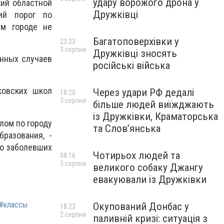
удару ворожого дрона у
кий областной
Дружківці
ий порог по
ем городе не
Багатоповерхівки у
23:23
3 серпня
Дружківці зносять
ённых случаев
російські війська
ковских школ
Через удари РФ дедалі
18:20
3 серпня
більше людей виїжджають
із Дружківки, Краматорська
елом по городу
та Слов’янська
бразования, -
во заболевших
Чотирьох людей та
08:16
3 серпня
великого собаку Джангу
евакуювали із Дружківки
#классы
Окупований Донбас у
18:23
2 серпня
паливній кризі: ситуація з