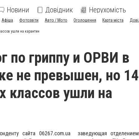
Новини
Довідник
Нерухомість
Афіша
Фотозвіти
Авто / Мото
Оголошення
Карта міста
Дові
лассов ушли на карантин
г по гриппу и ОРВИ в
е не превышен, но 14
 классов ушли на
онденту сайта 06267.com.ua заведующая отделением