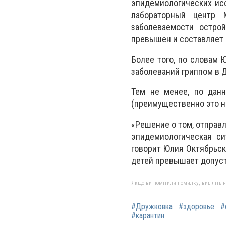
эпидемиологических ис
лабораторный центр 
заболеваемости остро
превышен и составляет 
Более того, по словам
заболеваний гриппом в 
Тем не менее, по дан
(преимущественно это н
«Решение о том, отправл
эпидемиологическая си
говорит Юлия Октябрьск
детей превышает допуст
Якщо ви помітили помилку, виділіть нео
#Дружковка
#здоровье
#
#карантин