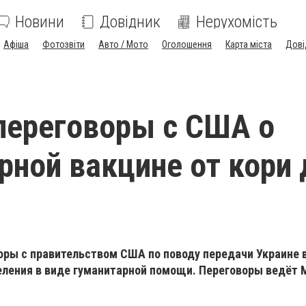
Новини
Довідник
Нерухомість
Афіша
Фотозвіти
Авто / Мото
Оголошення
Карта міста
Дові
переговоры с США о
рной вакцине от кори 
ры с правительством США по поводу передачи Украине 
селения в виде гуманитарной помощи. Переговоры ведёт