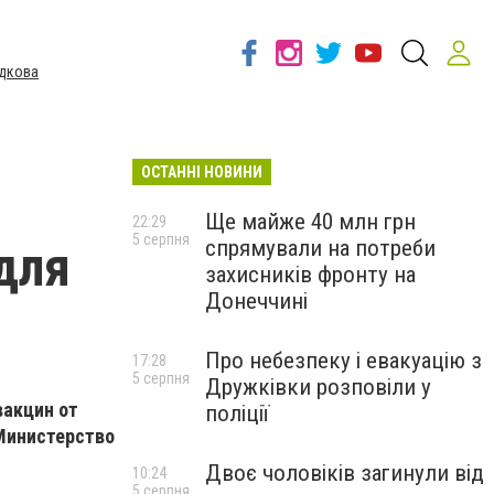
дкова
ОСТАННІ НОВИНИ
Ще майже 40 млн грн
22:29
5 серпня
спрямували на потреби
для
захисників фронту на
Донеччині
Про небезпеку і евакуацію з
17:28
5 серпня
Дружківки розповіли у
вакцин от
поліції
 Министерство
Двоє чоловіків загинули від
10:24
5 серпня