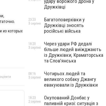
удару ворожого дрона у
Дружківці
чи,
Багатоповерхівки у
23:23
таточно.
3 серпня
Дружківці зносять
російські війська
и из которых
Через удари РФ дедалі
18:20
3 серпня
більше людей виїжджають
із Дружківки, Краматорська
та Слов’янська
Чотирьох людей та
08:16
 оцінити
3 серпня
великого собаку Джангу
евакуювали із Дружківки
Окупований Донбас у
18:23
2 серпня
паливній кризі: ситуація з