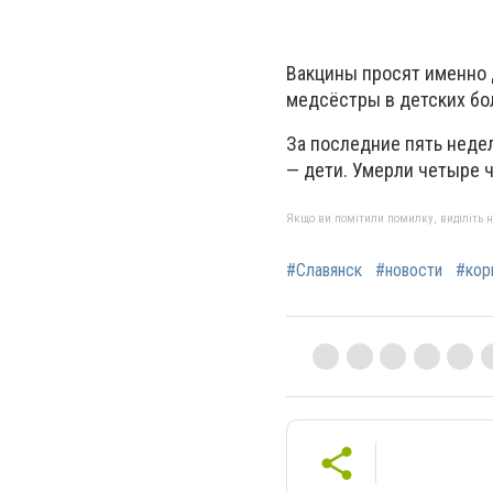
Вакцины просят именно д
медсёстры в детских бол
За последние пять недел
— дети. Умерли четыре ч
Якщо ви помітили помилку, виділіть нео
#Славянск
#новости
#кор