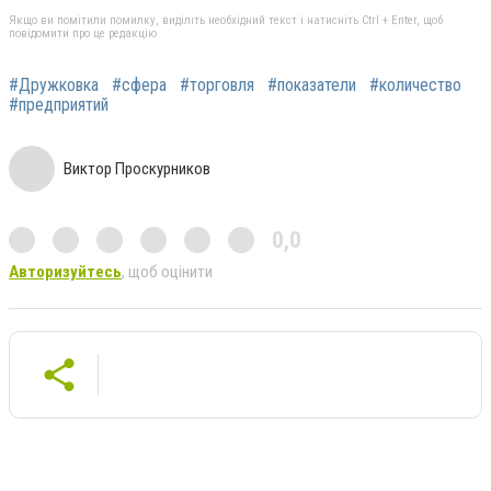
Якщо ви помітили помилку, виділіть необхідний текст і натисніть Ctrl + Enter, щоб
повідомити про це редакцію
#Дружковка
#сфера
#торговля
#показатели
#количество
#предприятий
Виктор Проскурников
0,0
Авторизуйтесь
, щоб оцінити