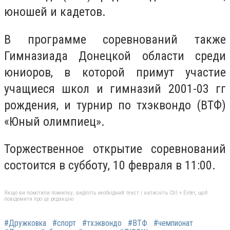
юношей и кадетов.
В программе соревнований также
Гимназиада Донецкой области среди
юниоров, в которой примут участие
учащиеся школ и гимназий 2001-03 гг
рождения, и турнир по тхэквондо (ВТФ)
«Юный олимпиец».
Торжественное открытие соревнований
состоится в субботу, 10 февраля в 11:00.
Якщо ви помітили помилку, виділіть необхідний текст і натисніть Ctrl + Enter, щоб
повідомити про це редакцію
#Дружковка
#спорт
#тхэквондо
#ВТФ
#чемпионат