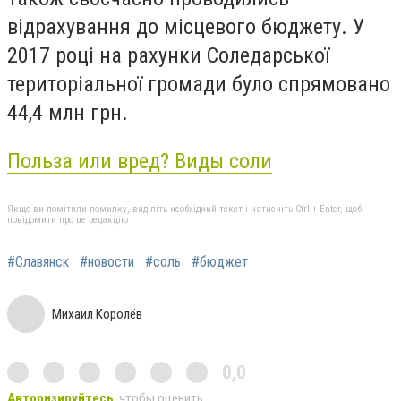
відрахування до місцевого бюджету. У
2017 році на рахунки Соледарської
територіальної громади було спрямовано
44,4 млн грн.
Польза или вред? Виды соли
Якщо ви помітили помилку, виділіть необхідний текст і натисніть Ctrl + Enter, щоб
повідомити про це редакцію
#Славянск
#новости
#соль
#бюджет
Михаил Королёв
0,0
Авторизируйтесь
, чтобы оценить