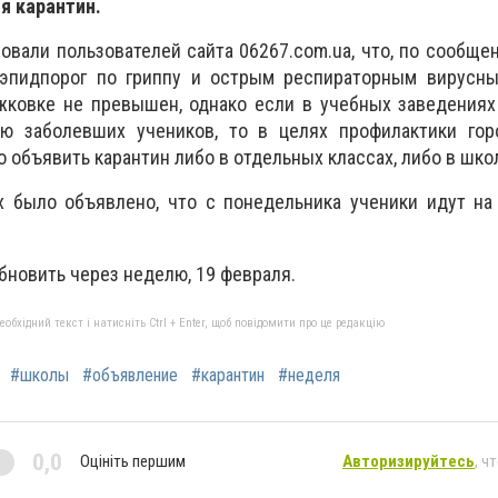
я карантин.
вали пользователей сайта 06267.com.ua, что, по сообще
 эпидпорог по гриппу и острым респираторным вирусн
жковке не превышен, однако если в учебных заведениях
ю заболевших учеников, то в целях профилактики гор
 объявить карантин либо в отдельных классах, либо в шко
х было объявлено, что с понедельника ученики идут на
бновить через неделю, 19 февраля.
бхідний текст і натисніть Ctrl + Enter, щоб повідомити про це редакцію
#школы
#объявление
#карантин
#неделя
0,0
Оцініть першим
Авторизируйтесь
, ч