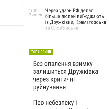
Через удари РФ дедалі
18:20
3 серпня
більше людей виїжджають
із Дружківки, Краматорська
та Слов’янська
ТОП НОВИНИ
Без опалення взимку
залишиться Дружківка
через критичні
руйнування
Про небезпеку і