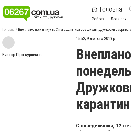
Головна
Робота
Дозвілля
Головна
Внеплановые каникулы: С понедельника все школы Дружковки закрываю
15:52, 9 лютого 2018 р.
Внеплано
Виктор Проскурников
понедель
Дружков
карантин
С понедельника, 12 фе