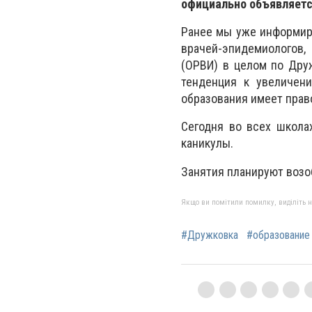
официально объявляетс
Ранее мы уже информиро
врачей-эпидемиологов,
(ОРВИ) в целом по Дру
тенденция к увеличени
образования имеет право
Сегодня во всех школа
каникулы.
Занятия планируют возо
Якщо ви помітили помилку, виділіть нео
#Дружковка
#образование