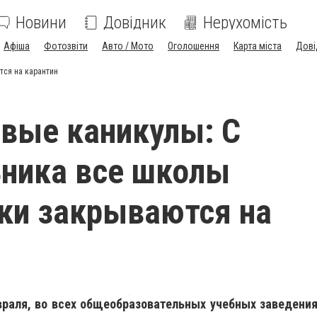
Новини
Довідник
Нерухомість
Афіша
Фотозвіти
Авто / Мото
Оголошення
Карта міста
Дові
тся на карантин
вые каникулы: С
ника все школы
ки закрываются на
враля, во всех общеобразовательных учебных заведени