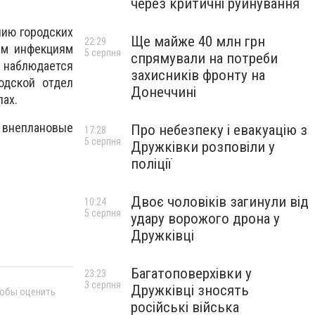
через критичні руйнування
нию городских
Ще майже 40 млн грн
22:29
ым инфекциям
5 серпня
спрямували на потреби
 наблюдается
захисників фронту на
одской отдел
Донеччині
лах.
 внеплановые
Про небезпеку і евакуацію з
17:28
5 серпня
Дружківки розповіли у
поліції
Двоє чоловіків загинули від
10:24
5 серпня
удару ворожого дрона у
Дружківці
Багатоповерхівки у
23:23
3 серпня
Дружківці зносять
тобы оценить
російські війська