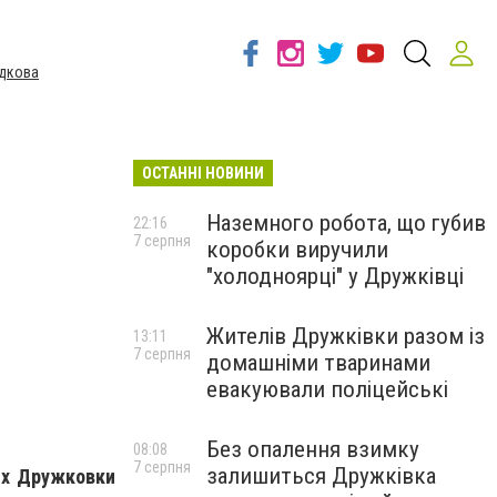
дкова
ОСТАННІ НОВИНИ
Наземного робота, що губив
22:16
7 серпня
коробки виручили
"холодноярці" у Дружківці
Жителів Дружківки разом із
13:11
7 серпня
домашніми тваринами
евакуювали поліцейські
Без опалення взимку
08:08
7 серпня
залишиться Дружківка
ях Дружковки