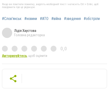
Якщо ви помітили помилку, виділіть необхідний текст і натисніть Ctrl + Enter, щоб
повідомити про це редакцію
#Слов'янськ
#новини
#АТО
#війна
#зведення
#обстріли
Лідія Хаустова
Головна редакторка
0,0
Авторизуйтесь
, щоб оцінити