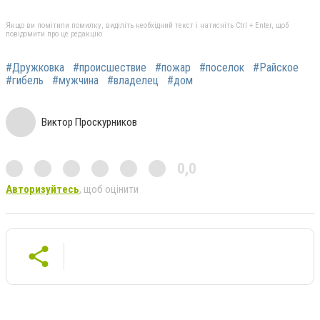
Якщо ви помітили помилку, виділіть необхідний текст і натисніть Ctrl + Enter, щоб
повідомити про це редакцію
#Дружковка
#происшествие
#пожар
#поселок
#Райское
#гибель
#мужчина
#владелец
#дом
Виктор Проскурников
0,0
Авторизуйтесь
, щоб оцінити