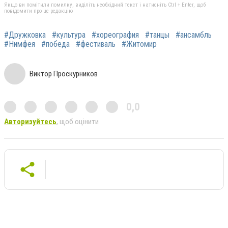
Якщо ви помітили помилку, виділіть необхідний текст і натисніть Ctrl + Enter, щоб
повідомити про це редакцію
#Дружковка
#культура
#хореография
#танцы
#ансамбль
#Нимфея
#победа
#фестиваль
#Житомир
Виктор Проскурников
0,0
Авторизуйтесь
, щоб оцінити