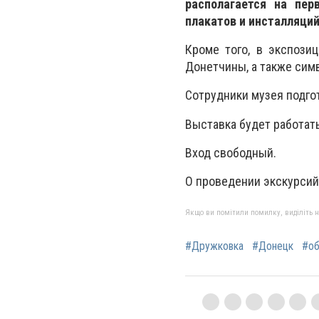
располагается на пе
плакатов и инсталляци
Кроме того, в экспози
Донетчины, а также симв
Сотрудники музея подго
Выставка будет работать
Вход свободный.
О проведении экскурсий
Якщо ви помітили помилку, виділіть нео
#Дружковка
#Донецк
#об