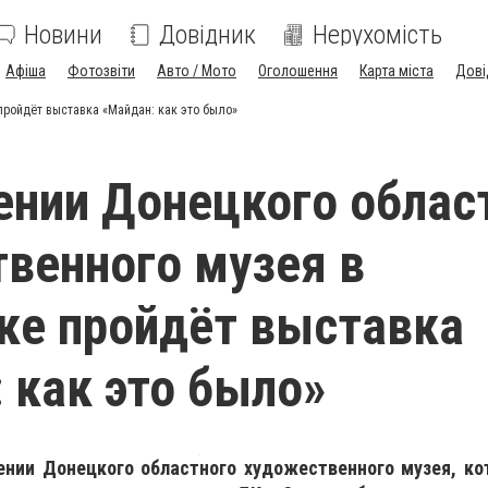
Новини
Довідник
Нерухомість
Афіша
Фотозвіти
Авто / Мото
Оголошення
Карта міста
Дові
пройдёт выставка «Майдан: как это было»
нии Донецкого облас
венного музея в
ке пройдёт выставка
 как это было»
нии Донецкого областного художественного музея, ко