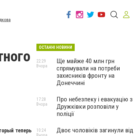
дкова
ОСТАННІ НОВИНИ
тного
Ще майже 40 млн грн
22:29
Вчора
спрямували на потреби
захисників фронту на
Донеччині
Про небезпеку і евакуацію з
17:28
Вчора
Дружківки розповіли у
поліції
Двоє чоловіків загинули від
торый теперь
10:24
Вчора