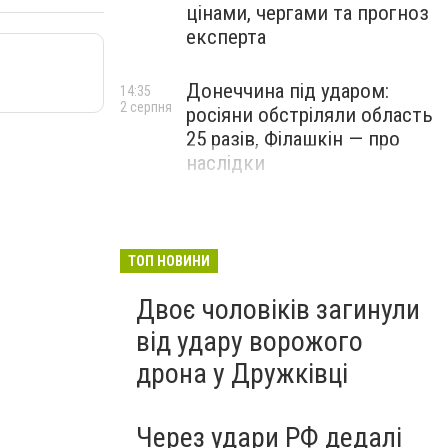
цінами, чергами та прогноз
експерта
Донеччина під ударом:
14:35
2 серпня
росіяни обстріляли область
25 разів, Філашкін — про
наслідки
ТОП НОВИНИ
Двоє чоловіків загинули
від удару ворожого
дрона у Дружківці
Через удари РФ дедалі