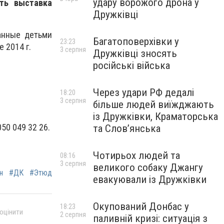
удару ворожого дрона у
ть выставка
Дружківці
анные детьми
Багатоповерхівки у
23:23
 2014 г.
3 серпня
Дружківці зносять
російські війська
Через удари РФ дедалі
18:20
3 серпня
більше людей виїжджають
із Дружківки, Краматорська
50 049 32 26.
та Слов’янська
Чотирьох людей та
08:16
3 серпня
великого собаку Джангу
н
#ДК
#Этюд
евакуювали із Дружківки
Окупований Донбас у
18:23
 оцінити
2 серпня
паливній кризі: ситуація з