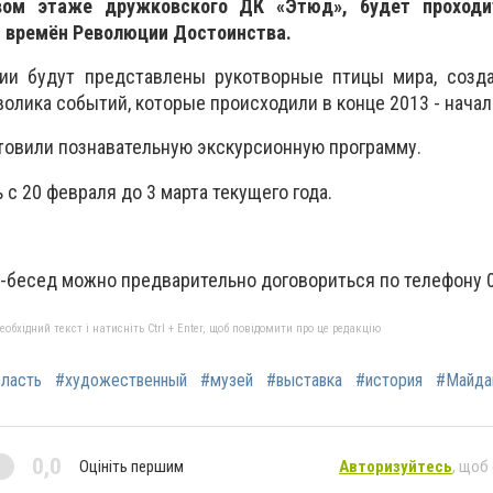
рвом этаже дружковского ДК «Этюд», будет проходи
й времён Революции Достоинства.
ции будут представлены рукотворные птицы мира, созд
олика событий, которые происходили в конце 2013 - начале
товили познавательную экскурсионную программу.
 с 20 февраля до 3 марта текущего года.
-бесед можно предварительно договориться по телефону 0
бхідний текст і натисніть Ctrl + Enter, щоб повідомити про це редакцію
ласть
#художественный
#музей
#выставка
#история
#Майда
0,0
Оцініть першим
Авторизуйтесь
, щоб