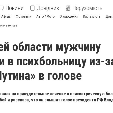
Новини
Довідник
Нерухомість
Афіша
Фотозвіти
Авто / Мото
Оголошення
Карта міста
Дові
ина» в голове
ей области мужчину
и в психбольницу из-з
Путина» в голове
авили на принудительное лечение в психиатрическую бол
бой и рассказа, что он слышит голос президента РФ Вл