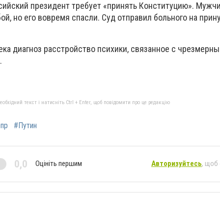
ссийский президент требует «принять Конституцию». Мужч
ой, но его вовремя спасли. Суд отправил больного на при
ека диагноз расстройство психики, связанное с чрезмерн
.
бхідний текст і натисніть Ctrl + Enter, щоб повідомити про це редакцію
пр
#Путин
0,0
Оцініть першим
Авторизуйтесь
, щоб