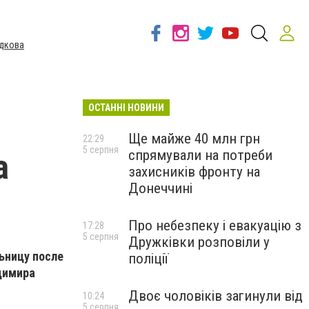
дкова
ОСТАННІ НОВИНИ
Ще майже 40 млн грн
22:29
5 серпня
спрямували на потреби
а
захисників фронту на
Донеччині
Про небезпеку і евакуацію з
17:28
5 серпня
Дружківки розповіли у
ьницу после
поліції
адимира
Двоє чоловіків загинули від
10:24
5 серпня