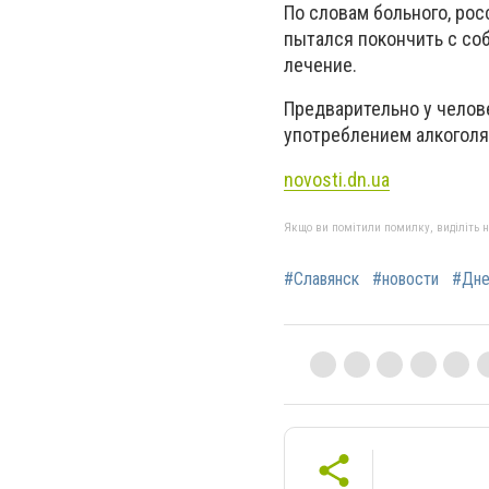
По словам больного, ро
пытался покончить с соб
лечение.
Предварительно у челов
употреблением алкоголя
novosti.dn.ua
Якщо ви помітили помилку, виділіть нео
#Славянск
#новости
#Дне