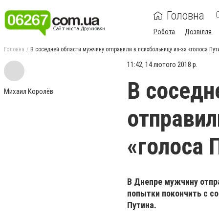
Головна
Робота
Дозвілля
Головна
В соседней области мужчину отправили в психбольницу из-за «голоса Пут
11:42, 14 лютого 2018 р.
В соседн
Михаил Королёв
отправил
«голоса 
В Днепре мужчину отпр
попытки покончить с со
Путина.