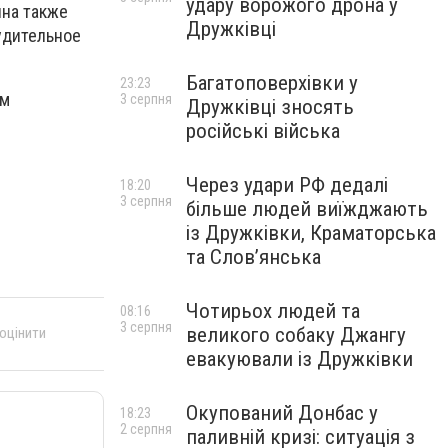
удару ворожого дрона у
ина также
Дружківці
нудительное
Багатоповерхівки у
23:23
ым
3 серпня
Дружківці зносять
російські війська
Через удари РФ дедалі
18:20
3 серпня
більше людей виїжджають
із Дружківки, Краматорська
та Слов’янська
Чотирьох людей та
08:16
3 серпня
великого собаку Джангу
 оцінити
евакуювали із Дружківки
Окупований Донбас у
18:23
2 серпня
паливній кризі: ситуація з