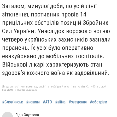
Загалом, минулої доби, по усій лінії
зіткнення, противник провів 14
прицільних обстрілів позицій Збройних
Сил України. Унаслідок ворожого вогню
четверо українських захисників зазнали
поранень. Їх усіх було оперативно
евакуйовано до мобільних госпіталів.
Військові лікарі характеризують стан
здоров’я кожного воїна як задовільний.
Якщо ви помітили помилку, виділіть необхідний текст і натисніть Ctrl + Enter, щоб
повідомити про це редакцію
#Слов'янськ
#новини
#АТО
#війна
#зведення
#обстріли
Лідія Хаустова