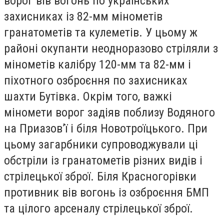
ворог вів вогонь по українських
захисниках із 82-мм мінометів
гранатометів та кулеметів. У цьому ж
районі окупанти неодноразово стріляли з
мінометів калібру 120-мм та 82-мм і
піхотного озброєння по захисниках
шахти Бутівка. Окрім того, важкі
міномети ворог задіяв поблизу Водяного
на Приазов’ї і біля Новотроїцького. При
цьому загарбники супроводжували ці
обстріли із гранатометів різних видів і
стрілецької зброї. Біля Красногорівки
противник вів вогонь із озброєння БМП
та цілого арсеналу стрілецької зброї.