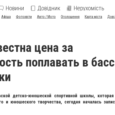
Новини
Довідник
Нерухомість
Афіша
Фотозвіти
Авто / Мото
Оголошення
Карта міста
Дові
вестна цена за
сть поплавать в басс
ки
ской детско-юношеской спортивной школы, которая 
го и юношеского творчества, сегодня началась зап