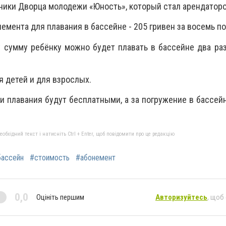
ники Дворца молодежи «Юность», который стал арендаторо
емента для плавания в бассейне - 205 гривен за восемь п
у сумму ребёнку можно будет плавать в бассейне два ра
 детей и для взрослых.
ии плавания будут бесплатными, а за погружение в бассей
бхідний текст і натисніть Ctrl + Enter, щоб повідомити про це редакцію
бассейн
#стоимость
#абонемент
0,0
Оцініть першим
Авторизуйтесь
, щоб