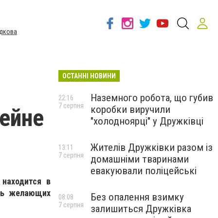
дкова
ОСТАННІ НОВИНИ
Наземного робота, що губив
22:16
7 серпня
коробки виручили
ейне
"холодноярці" у Дружківці
Жителів Дружківки разом із
13:11
7 серпня
домашніми тваринами
евакуювали поліцейські
находится в
ись желающих
Без опалення взимку
08:08
7 серпня
залишиться Дружківка