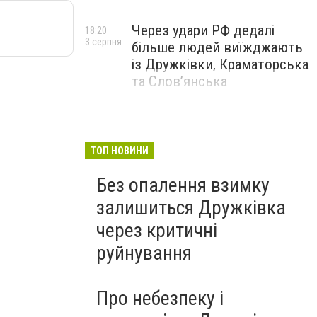
Через удари РФ дедалі
18:20
3 серпня
більше людей виїжджають
із Дружківки, Краматорська
та Слов’янська
ТОП НОВИНИ
Без опалення взимку
залишиться Дружківка
через критичні
руйнування
Про небезпеку і