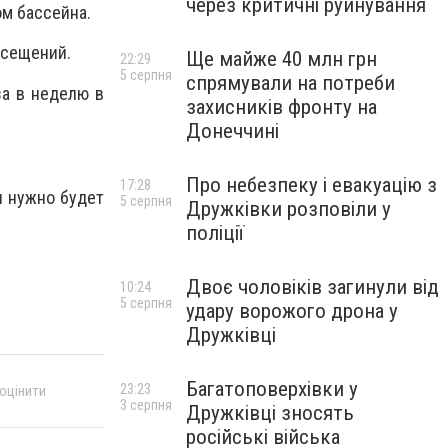
через критичні руйнування
м бассейна.
осещений.
Ще майже 40 млн грн
22:29
5 серпня
спрямували на потреби
за в неделю в
захисників фронту на
Донеччині
Про небезпеку і евакуацію з
17:28
н нужно будет
5 серпня
Дружківки розповіли у
поліції
Двоє чоловіків загинули від
10:24
5 серпня
удару ворожого дрона у
Дружківці
Багатоповерхівки у
23:23
 оцінити
3 серпня
Дружківці зносять
російські війська