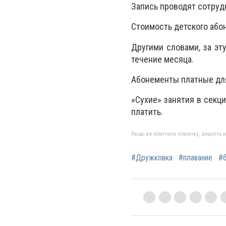
Запись проводят сотруд
Стоимость детского абон
Другими словами, за эт
течение месяца.
Абонементы платные для
»Сухие» занятия в секц
платить.
Якщо ви помітили помилку, виділіть нео
#Дружковка
#плавание
#