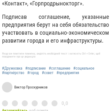
«Контакт», «Горпродрынокторг».
Подписав соглашение, указанные
предприятия берут на себя обязательство
участвовать в социально-экономическом
развитии города и его инфраструктуры.
Якщо ви помітили помилку, виділіть необхідний текст і натисніть Ctrl + Enter, щоб
повідомити про це редакцію
#Дружковка
#подписание
#соглашение
#социальное
#партнёрство
#город
#совет
#предприятия
Виктор Проскурников
0,0
Авторизуйтесь
, щоб оцінити