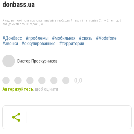
donbass.ua
Якщо ви помітили помилку, виділіть необхідний текст і натисніть Ctrl + Enter, щоб
повідомити про це редакцію
#Донбасс
#проблемы
#мобильная
#связь
#Vodafone
#звонки
#оккупированные
#территории
Виктор Проскурников
0,0
Авторизуйтесь
, щоб оцінити