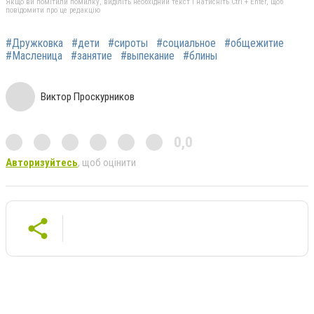
Якщо ви помітили помилку, виділіть необхідний текст і натисніть Ctrl + Enter, щоб
повідомити про це редакцію
#Дружковка
#дети
#сироты
#социальное
#общежитие
#Масленица
#занятие
#выпекание
#блины
Виктор Проскурников
0,0
Авторизуйтесь
, щоб оцінити