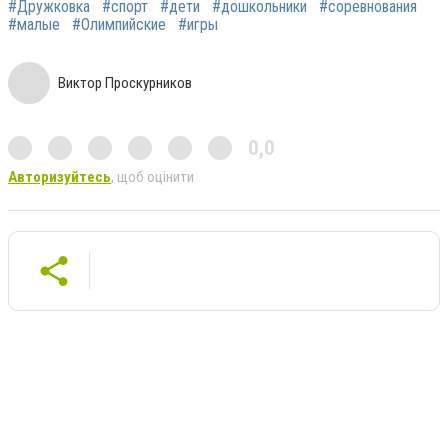
#Дружковка
#спорт
#дети
#дошкольники
#соревнования
#малые
#Олимпийские
#игры
Виктор Проскурников
0,0
Авторизуйтесь
, щоб оцінити