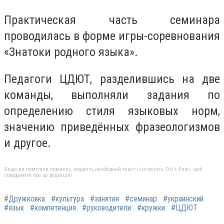
Практическая часть семинара
проводилась в форме игры-соревнования
«Знатоки родного языка».
Педагоги ЦДЮТ, разделившись на две
команды, выполняли задания по
определению стиля языковых норм,
значению приведённых фразеологизмов
и другое.
Якщо ви помітили помилку, виділіть необхідний текст і натисніть Ctrl + Enter, щоб
повідомити про це редакцію
#Дружковка
#культура
#занятия
#семинар
#украинский
#язык
#компетенция
#руководители
#кружки
#ЦДЮТ