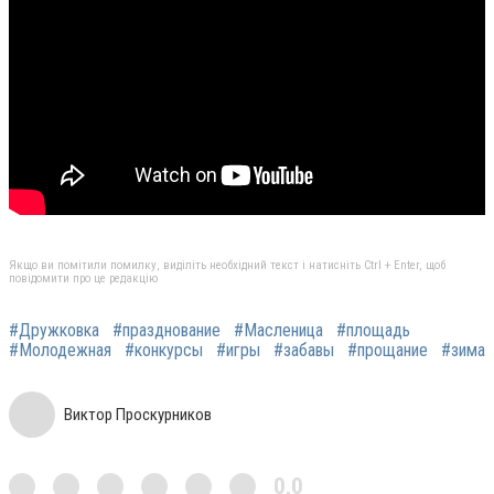
Якщо ви помітили помилку, виділіть необхідний текст і натисніть Ctrl + Enter, щоб
повідомити про це редакцію
#Дружковка
#празднование
#Масленица
#площадь
#Молодежная
#конкурсы
#игры
#забавы
#прощание
#зима
Виктор Проскурников
0,0