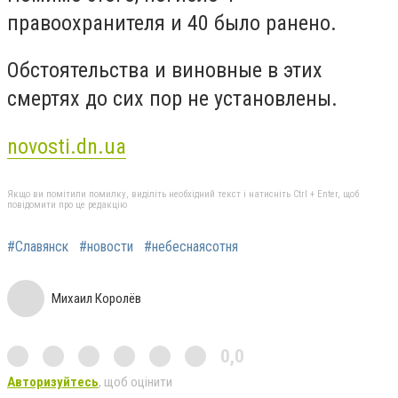
правоохранителя и 40 было ранено.
Обстоятельства и виновные в этих
смертях до сих пор не установлены.
novosti.dn.ua
Якщо ви помітили помилку, виділіть необхідний текст і натисніть Ctrl + Enter, щоб
повідомити про це редакцію
#Славянск
#новости
#небеснаясотня
Михаил Королёв
0,0
Авторизуйтесь
, щоб оцінити