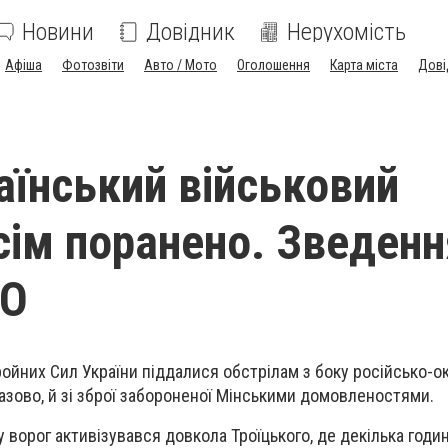
Новини
Довідник
Нерухомість
Афіша
Фотозвіти
Авто / Мото
Оголошення
Карта міста
Дові
аїнський військовий
 сім поранено. Зведенн
ТО
ройних Сил України піддалися обстрілам з боку російсько-о
разово, й зі зброї забороненої Мінськими домовленостями.
ворог активізувався довкола Троїцького, де декілька годин