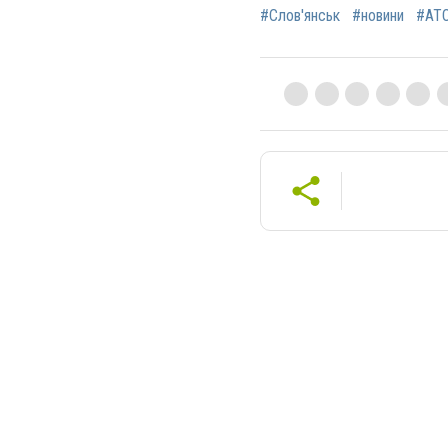
#Слов'янськ
#новини
#АТ