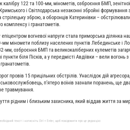
 калібру 122 та 100-мм, мінометів, озброєння БМП, зенітної
 Кримського і Світлодарська незаконні збройні формування
а стрілецьку зброю, а оборонців Катеринівки – обстрілювали
о комплексу і гранатометів.
епіцентром вогневої напруги стала приморська ділянка на
0-мм міномети поблизу населених пунктів Лебединське і Ло
у 82-мм, озброєння БМП та великокаліберних кулеметів зага
 пункти біля Пісків, а у передмісті Авдіївки – вели вогонь з
гранатометів.
орог провів 15 прицільних обстрілів. Унаслідок дій агресора,
ійськовослужбовець, п’ятеро воїнів зазнали поранень, ще дв
ве травмування.
ття рідним і близьким захисника, який віддав життя за ми
бхідний текст і натисніть Ctrl + Enter, щоб повідомити про це редакцію