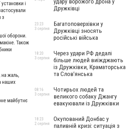
удару ворожого дрона у
 установки і
Дружківці
 застосували
 з
Багатоповерхівки у
23:23
3 серпня
Дружківці зносять
шої оборони.
російські війська
макіне. Також
рбники
Через удари РФ дедалі
18:20
3 серпня
більше людей виїжджають
із Дружківки, Краматорська
та Слов’янська
 на жаль,
а наших
Чотирьох людей та
08:16
3 серпня
великого собаку Джангу
рне майбутнє
евакуювали із Дружківки
Окупований Донбас у
18:23
2 серпня
паливній кризі: ситуація з