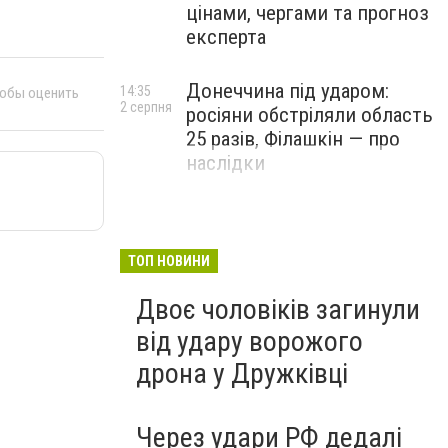
цінами, чергами та прогноз
експерта
Донеччина під ударом:
14:35
тобы оценить
2 серпня
росіяни обстріляли область
25 разів, Філашкін — про
наслідки
ТОП НОВИНИ
Двоє чоловіків загинули
від удару ворожого
дрона у Дружківці
Через удари РФ дедалі