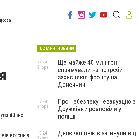
дкова
ОСТАННІ НОВИНИ
Ще майже 40 млн грн
22:29
Вчора
спрямували на потреби
я
захисників фронту на
Донеччині
Про небезпеку і евакуацію з
17:28
Вчора
Дружківки розповіли у
купаційних
поліції
Двоє чоловіків загинули від
10:24
 вів вогонь з
Вчора