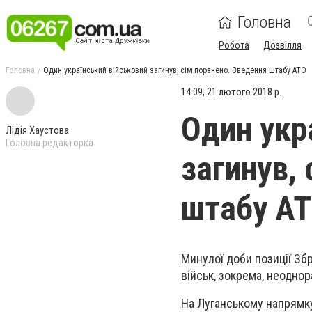
Головна
Робота
Дозвілля
Головна
Один український військовий загинув, сім поранено. Зведення штабу АТО
14:09, 21 лютого 2018 р.
Один укр
Лідія Хаустова
Головна редакторка
загинув,
штабу А
Минулої доби позиції Зб
військ, зокрема, неодно
На Луганському напрямку 