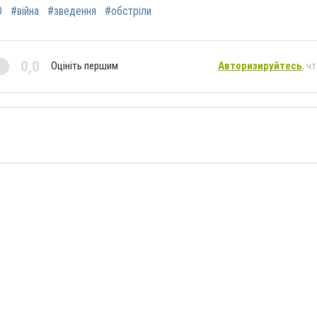
О
#війна
#зведення
#обстріли
0,0
Оцініть першим
Авторизируйтесь
, ч