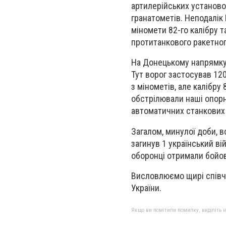
артилерійських установок
гранатометів. Неподалік
міномети 82-го калібру т
протитанкового ракетног
На Донецькому напрямку 
Тут ворог застосував 12
з мінометів, але калібр
обстрілювали наші опорні
автоматичних станкових 
Загалом, минулої доби, в
загинув 1 український в
оборонці отримали бойо
Висловлюємо щирі співчу
України.
Якщо ви помітили помилку, виділіть нео