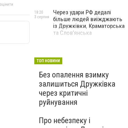
 оцінити
Через удари РФ дедалі
18:20
3 серпня
більше людей виїжджають
із Дружківки, Краматорська
та Слов’янська
ТОП НОВИНИ
Без опалення взимку
залишиться Дружківка
через критичні
руйнування
Про небезпеку і