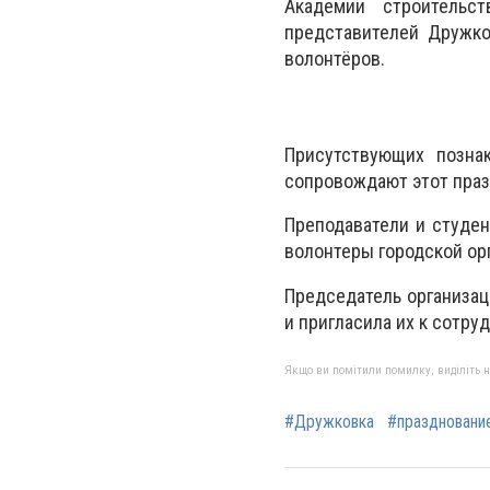
Академии строительс
представителей Дружко
волонтёров.
Присутствующих позна
сопровождают этот празд
Преподаватели и студе
волонтеры городской ор
Председатель организац
и пригласила их к сотру
Якщо ви помітили помилку, виділіть нео
#Дружковка
#праздновани