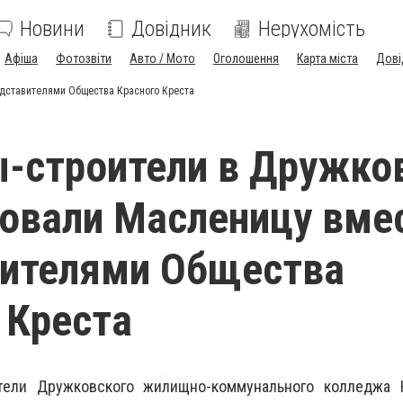
Новини
Довідник
Нерухомість
Афіша
Фотозвіти
Авто / Мото
Оголошення
Карта міста
Дові
едставителями Общества Красного Креста
-строители в Дружко
овали Масленицу вмес
вителями Общества
 Креста
тели Дружковского жилищно-коммунального колледжа 