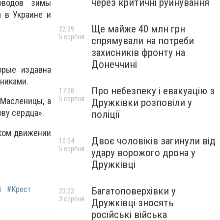
через критичні руйнування
оводов зимы
 в Украине и
Ще майже 40 млн грн
22:29
5 серпня
спрямували на потреби
захисників фронту на
Донеччині
орые издавна
ениками.
Про небезпеку і евакуацію з
17:28
5 серпня
 Масленицы, а
Дружківки розповіли у
ву сердца».
поліції
ском движении
Двоє чоловіків загинули від
10:24
5 серпня
удару ворожого дрона у
Дружківці
й
#Крест
Багатоповерхівки у
23:23
3 серпня
Дружківці зносять
російські війська