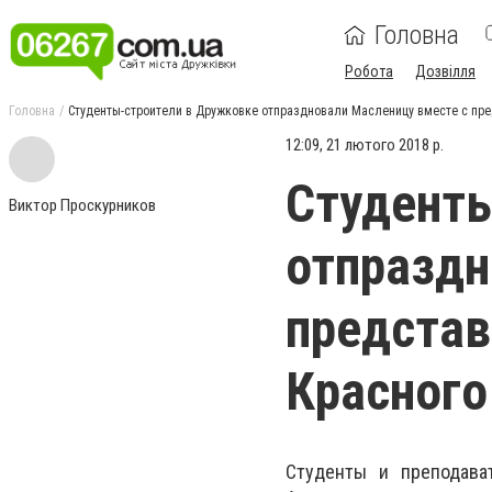
Головна
Робота
Дозвілля
Головна
Студенты-строители в Дружковке отпраздновали Масленицу вместе с пр
12:09, 21 лютого 2018 р.
Студенты
Виктор Проскурников
отпраздн
предста
Красного
Студенты и преподава