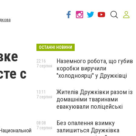
дкова
ОСТАННІ НОВИНИ
вке
Наземного робота, що губив
22:16
7 серпня
коробки виручили
те с
"холодноярці" у Дружківці
Жителів Дружківки разом із
13:11
7 серпня
домашніми тваринами
евакуювали поліцейські
Без опалення взимку
08:08
7 серпня
залишиться Дружківка
Национальной