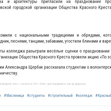
тва и архитектуры пригласили на празднование пр
вской городской организации Общества Красного Креста
комили с национальными традициями и обрядами, кот
ник, песнями, танцами, забавами, угостили блинами и вар
нты колледжа разыграли весёлые сценки о праздновании
ганизации Общества Красного Креста провели акцию «По зо
ии Александра Щербак рассказала студентам о волонтер
дничеству.
бхідний текст і натисніть Ctrl + Enter, щоб повідомити про це редакцію
е
#Масленица
#студенты
#строительный
#колледж
#Красны