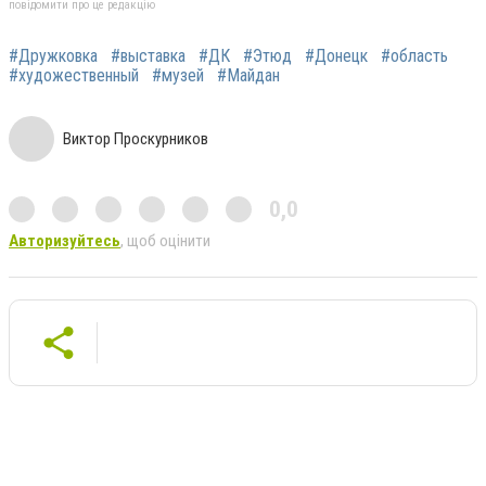
повідомити про це редакцію
#Дружковка
#выставка
#ДК
#Этюд
#Донецк
#область
#художественный
#музей
#Майдан
Виктор Проскурников
0,0
Авторизуйтесь
, щоб оцінити