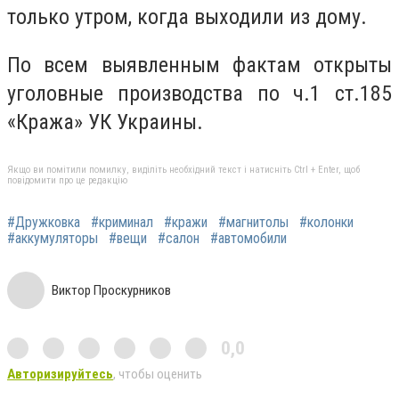
только утром, когда выходили из дому.
По всем выявленным фактам открыты
уголовные производства по ч.1 ст.185
«Кража» УК Украины.
Якщо ви помітили помилку, виділіть необхідний текст і натисніть Ctrl + Enter, щоб
повідомити про це редакцію
#Дружковка
#криминал
#кражи
#магнитолы
#колонки
#аккумуляторы
#вещи
#салон
#автомобили
Виктор Проскурников
0,0
Авторизируйтесь
, чтобы оценить