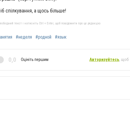
іб спілкування, а щось більше!
бхідний текст і натисніть Ctrl + Enter, щоб повідомити про це редакцію
анятия
#неделя
#родной
#язык
0,0
Оцініть першим
Авторизуйтесь
, щоб