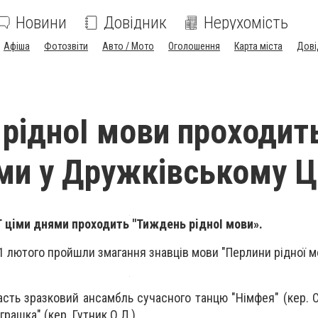
Новини
Довідник
Нерухомість
Афіша
Фотозвіти
Авто / Мото
Оголошення
Карта міста
Дові
рiдноI мови проходит
ями у Дружкiвському
цiми днями проходить "Тиждень рiдноI мови».
1 лютого пройшли змагання знавців мови "Перлини рідної м
сть зразковий ансамбль сучасного танцю "Німфея" (кер. С
грашка" (кер. Гутник О.Л.).