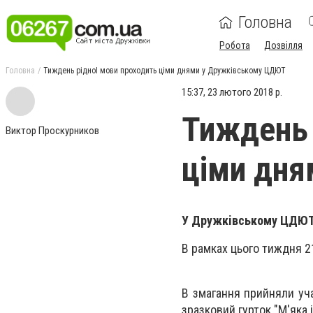
Головна
Робота
Дозвілля
Головна
Тиждень рiдноI мови проходить цiми днями у Дружкiвському ЦДЮТ
15:37, 23 лютого 2018 р.
Тиждень 
Виктор Проскурников
цiми дн
У Дружкiвському ЦДЮТ 
В рамках цього тиждня 2
В змагання прийняли уча
зразковий гурток "М'яка і