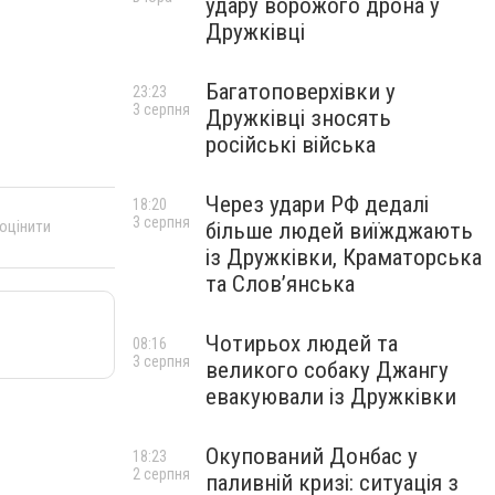
удару ворожого дрона у
Дружківці
Багатоповерхівки у
23:23
3 серпня
Дружківці зносять
російські війська
Через удари РФ дедалі
18:20
3 серпня
 оцінити
більше людей виїжджають
із Дружківки, Краматорська
та Слов’янська
Чотирьох людей та
08:16
3 серпня
великого собаку Джангу
евакуювали із Дружківки
Окупований Донбас у
18:23
2 серпня
паливній кризі: ситуація з