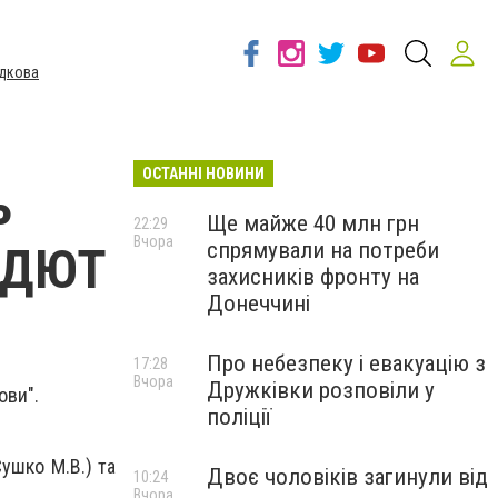
дкова
ОСТАННІ НОВИНИ
ь
Ще майже 40 млн грн
22:29
Вчора
спрямували на потреби
 ЦДЮТ
захисників фронту на
Донеччині
Про небезпеку і евакуацію з
17:28
Вчора
Дружківки розповіли у
ови".
поліції
ушко М.В.) та
Двоє чоловіків загинули від
10:24
Вчора