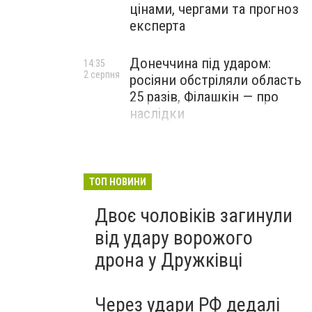
цінами, чергами та прогноз
експерта
Донеччина під ударом:
14:35
2 серпня
росіяни обстріляли область
25 разів, Філашкін — про
наслідки
ТОП НОВИНИ
Двоє чоловіків загинули
від удару ворожого
дрона у Дружківці
Через удари РФ дедалі