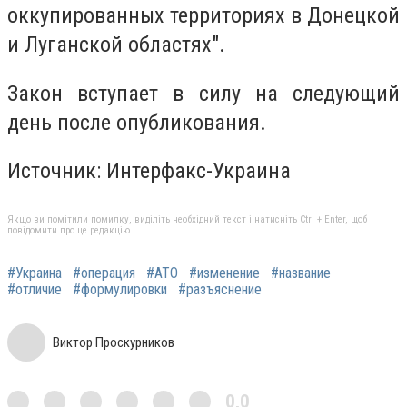
оккупированных территориях в Донецкой
и Луганской областях".
Закон вступает в силу на следующий
день после опубликования.
Источник: Интерфакс-Украина
Якщо ви помітили помилку, виділіть необхідний текст і натисніть Ctrl + Enter, щоб
повідомити про це редакцію
#Украина
#операция
#АТО
#изменение
#название
#отличие
#формулировки
#разъяснение
Виктор Проскурников
0,0