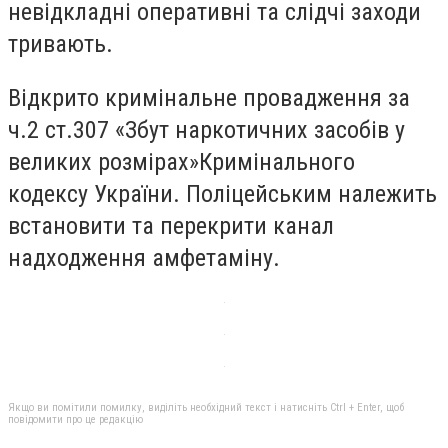
невідкладні оперативні та слідчі заходи
тривають.
Відкрито кримінальне провадження за
ч.2 ст.307 «Збут наркотичних засобів у
великих розмірах»Кримінального
кодексу України. Поліцейським належить
встановити та перекрити канал
надходження амфетаміну.
Якщо ви помітили помилку, виділіть необхідний текст і натисніть Ctrl + Enter, щоб
повідомити про це редакцію