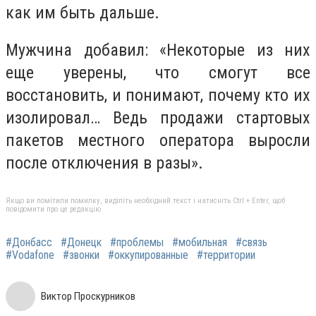
как им быть дальше.
Мужчина добавил: «Некоторые из них
еще уверены, что смогут все
восстановить, и понимают, почему кто их
изолировал… Ведь продажи стартовых
пакетов местного оператора выросли
после отключения в разы».
Якщо ви помітили помилку, виділіть необхідний текст і натисніть Ctrl + Enter, щоб
повідомити про це редакцію
#Донбасс
#Донецк
#проблемы
#мобильная
#связь
#Vodafone
#звонки
#оккупированные
#территории
Виктор Проскурников