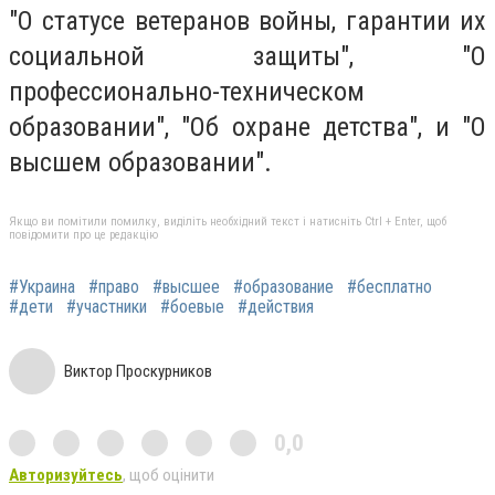
"О статусе ветеранов войны, гарантии их
социальной защиты", "О
профессионально-техническом
образовании", "Об охране детства", и "О
высшем образовании".
Якщо ви помітили помилку, виділіть необхідний текст і натисніть Ctrl + Enter, щоб
повідомити про це редакцію
#Украина
#право
#высшее
#образование
#бесплатно
#дети
#участники
#боевые
#действия
Виктор Проскурников
0,0
Авторизуйтесь
, щоб оцінити